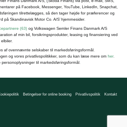
ler Finans Danmark A/S, (Škoda Finans) via post, e-mail, SMS,
ommentarer på Facebook, Messenger, YouTube, LinkedIn, Snapchat,
sføringen tilrettelægges, så den tager højde for præferencer og
rd på Skandinavisk Motor Co. A/S’ hjemmesider.
cepartnere (63)
og Volkswagen Semler Finans Danmark A/S
ration af min bil, forsikringsprodukter, leasing og finansiering ved
 elbiler.
es af ovennævnte selskaber til markedsføringsformål.
en og vores privatlivspolitikker, som du kan læse mere om
her
.
e personoplysninger til markedsføringsformål.
ookiepolitik
Betingelser for online booking
Privatlivspolitik
Kontakt