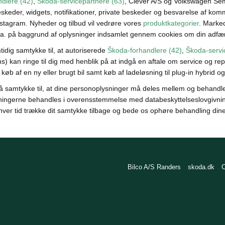
dlere (42)
,
Škoda-servicepartnere (63)
, Clever A/S og Volkswagen Sem
skeder, widgets, notifikationer, private beskeder og besvarelse af k
Instagram. Nyheder og tilbud vil vedrøre vores
produktkategorier
. Marked
l.a. på baggrund af oplysninger indsamlet gennem cookies om din adfæ
idig samtykke til, at autoriserede
Škoda-forhandlere (42)
,
Škoda-servi
) kan ringe til dig med henblik på at indgå en aftale om service og repa
, køb af en ny eller brugt bil samt køb af ladeløsning til plug-in hybrid og
å samtykke til, at dine personoplysninger må deles mellem og behandl
ingerne behandles i overensstemmelse med databeskyttelseslovgivning
nhver tid trække dit samtykke tilbage og bede os ophøre behandling din
Bilco A/S Randers
skoda.dk
C