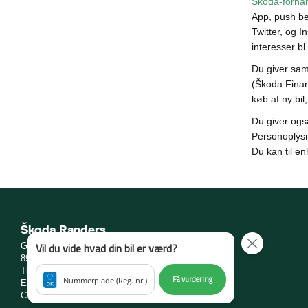
Škoda-forhan
App, push be
Twitter, og 
interesser b
Du giver samt
(Škoda Finans
køb af ny bil
Du giver ogs
Personoplysn
Du kan til e
Škoda Randers
Vil du vide hvad din bil er værd?
Grenåvej 36
8960 Randers SØ
Tlf.:
88 33 20 00
eller
Ring mig op
Få vurdering
Nummerplade (Reg. nr.)
E-mail:
salg@skoda-randers.dk
CVR: 12 57 09 88