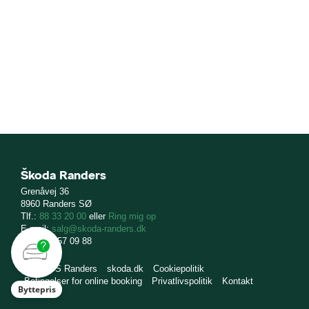
Škoda Randers
Grenåvej 36
8960 Randers SØ
Tlf.:
88 33 20 00
eller
Ring mig op
E-mail:
salg@skoda-randers.dk
CVR: 12 57 09 88
Bilco A/S Randers
skoda.dk
Cookiepolitik
Betingelser for online booking
Privatlivspolitik
Kontakt
Byttepris