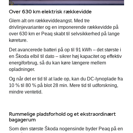
p
Over 630 km elektrisk rækkevidde
ler
Glem alt om rækkeviddeangst. Med tre
drivlinjevarianter og en imponerende rækkevidde på
over 630 km er Peaq skabt til selvsikkerhed på lange
køreture.
Det avancerede batteri på op til 91 kWh – det største i
en Škoda elbil til dato – sikrer høj kapacitet og effektiv
energiforbrug, så du kan køre længere mellem
opladninger.
Og når det er tid til at lade op, kan du DC-lynoplade fra
10 % til 80 % på blot 28 min. Mere tid til udforskning,
mindre ventetid.
Rummelige pladsforhold og et ekstraordinært
bagagerum
Som den største Škoda nogensinde byder Peaq på en