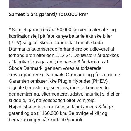
Samlet 5 års garanti/150.000 km*
* Samlet garanti i 5 år/150.000 km ved materiale- og
fabrikationsfejl på fabriksnye batterielektriske biler
(BEV) solgt af Škoda Danmark til en af Škoda
Danmarks autoriserede forhandlere og udleveret af
forhandleren efter den 1.12.24. De første 2 år dækkes
af fabrikantens garanti, de næste 3 år dækkes af
Škoda Danmark igennem vores autoriserede
servicepartnere i Danmark, Grønland og på Færøerne.
Garantien omfatter ikke Plugin Hybrider (PHEV),
digitale tjenester og services, indefra kommende
gennemtæring, eftermonteret udstyr, naturligt slid eller
sliddele, lak, højvoltsbatteri eller vejhjælp.
Højvoltsbatteriet er omfattet af fabrikantens 8-årige
garanti og op til 160.000 km. Se øvrige vilkår og
begrænsninger på skoda.dk/garanti.