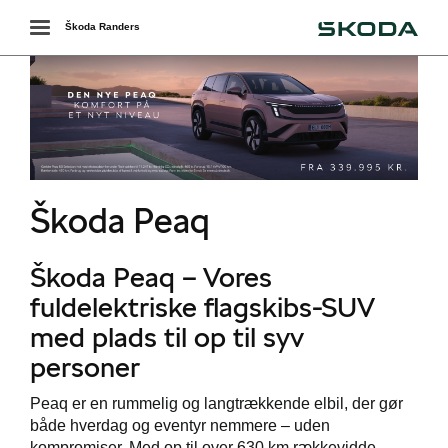
Škoda
Toggle
Škoda Randers
navigation
r
Škoda Peaq
Škoda Peaq –
Vores
fuldelektriske flagskibs-SUV
med plads til op til syv
personer
i
Peaq er en rummelig og langtrækkende elbil, der gør
både hverdag og eventyr nemmere – uden
kompromiser. Med op til over 630 km rækkevidde,