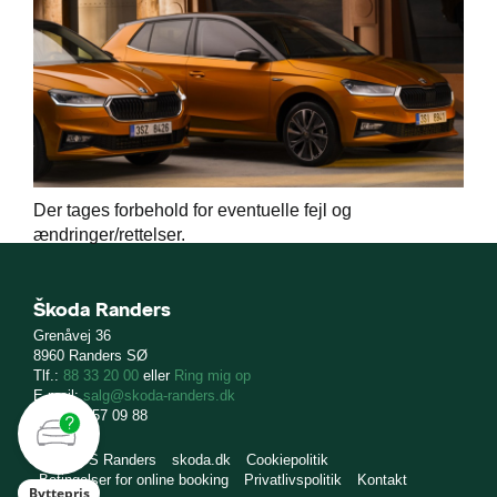
Der tages forbehold for eventuelle fejl og
ændringer/rettelser.
Škoda Randers
Grenåvej 36
8960 Randers SØ
Tlf.:
88 33 20 00
eller
Ring mig op
E-mail:
salg@skoda-randers.dk
CVR: 12 57 09 88
Bilco A/S Randers
skoda.dk
Cookiepolitik
Betingelser for online booking
Privatlivspolitik
Kontakt
Byttepris