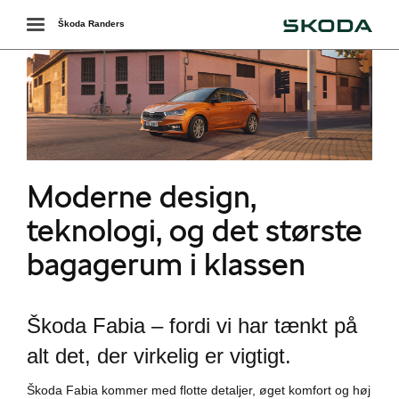
Škoda
Toggle
Škoda Randers
navigation
r
Moderne design,
teknologi, og det største
bagagerum i klassen
Škoda Fabia – fordi vi har tænkt på
alt det, der virkelig er vigtigt.
i
Škoda Fabia kommer med flotte detaljer, øget komfort og høj