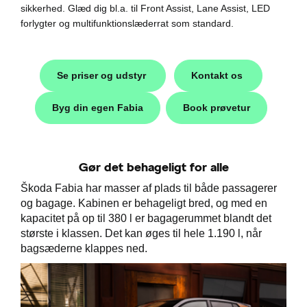
sikkerhed. Glæd dig bl.a. til Front Assist, Lane Assist, LED
forlygter og multifunktionslæderrat som standard.
Se priser og udstyr
Kontakt os
Byg din egen Fabia
Book prøvetur
Gør det behageligt for alle
Škoda
Škoda Fabia har masser af plads til både passagerer
og bagage. Kabinen er behageligt bred, og med en
easing
kapacitet på op til 380 l er bagagerummet blandt det
største i klassen. Det kan øges til hele 1.190 l, når
bagsæderne klappes ned.
til hurtig