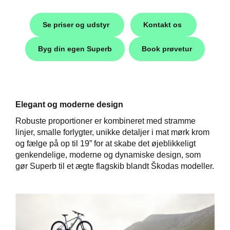
Se priser og udstyr
Kontakt os
Byg din egen Superb
Book prøvetur
Elegant og moderne design
Robuste proportioner er kombineret med stramme
linjer, smalle forlygter, unikke detaljer i mat mørk krom
Škoda
og fælge på op til 19” for at skabe det øjeblikkeligt
genkendelige, moderne og dynamiske design, som
easing
gør Superb til et ægte flagskib blandt Škodas modeller.
til hurtig