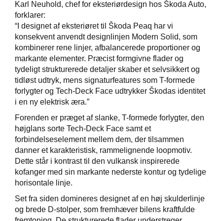
Karl Neuhold, chef for eksteriørdesign hos Škoda Auto,
forklarer:
“I designet af eksteriøret til Škoda Peaq har vi
konsekvent anvendt designlinjen Modern Solid, som
kombinerer rene linjer, afbalancerede proportioner og
markante elementer. Præcist formgivne flader og
tydeligt strukturerede detaljer skaber et selvsikkert og
tidløst udtryk, mens signaturfeatures som T-formede
forlygter og Tech-Deck Face udtrykker Škodas identitet
i en ny elektrisk æra.”
Forenden er præget af slanke, T-formede forlygter, den
højglans sorte Tech-Deck Face samt et
forbindelseselement mellem dem, der tilsammen
danner et karakteristisk, rammelignende loopmotiv.
Dette står i kontrast til den vulkansk inspirerede
kofanger med sin markante nederste kontur og tydelige
horisontale linje.
Set fra siden domineres designet af en høj skulderlinje
og brede D-stolper, som fremhæver bilens kraftfulde
fremtoning. De strukturerede flader understreger