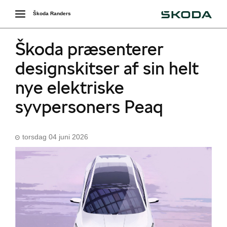
Škoda
Toggle
Škoda Randers
navigation
Škoda præsenterer
designskitser af sin helt
nye elektriske
syvpersoners Peaq
torsdag 04 juni 2026